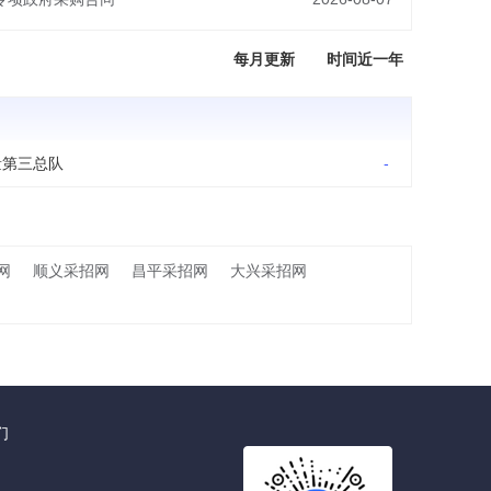
每月更新
时间近一年
量第三总队
-
网
顺义采招网
昌平采招网
大兴采招网
们