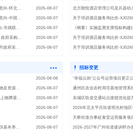
北京市怀柔区怀北镇人民政府本级2026年1至12月政府采购意向-怀北镇2026年环境卫生治理项目
2026-08-07
北京市昌平区城北街道办事处本级2026年1至12月政府采购意向-中国政法大学（昌平校区）周边红线外用地外雨水管线接驳工程
2026-08-07
关于培训酒店服务询比价-XJ0260
北京市残疾人联合会行政(本级)2026年1至12月政府采购意向-市残联机关事务管理经费
2026-08-07
《纲要》实施监测支撑指标构建
北京市石景山区人民政府古城街道办事处本级2026年9至9月政府采购意向-青年人才创新创业基地周边环境整治提升工程
2026-08-07
关于培训酒店服务询比价-XJ0260
北京市石景山区人民政府鲁谷街道办事处本级2026年1至12月政府采购意向-国家公共文化服务体系示范区创新发展经费
2026-08-07
关于培训酒店服务询比价-XJ0260
招标变更
2026-08-08
“幸福云岗”公众号运营项目更正
北京商业航天产业基地内两条次干路道路建设工程拆除地上物及资源化处置项目中选结果公示
2026-08-07
通州区2026年平原重点区域造林绿化工程集体土地非住宅地上物腾退拆除项目中标结果公告
2026-08-07
东城区轨道交通站点接驳优化提
2026-08-07
2026年北太平庄街道明光村地
2026-08-07
天桥街道办事处食堂运营服务项
酒仙桥街道（驼房营西里社区）养老服务驿站日常运营和提供基本养老对象服务项目成交公告
2026-08-07