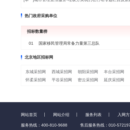
热门政府采购单位
招标数量榜
01
国家移民管理局常备力量第三总队
北京地区招标网
东城采招网
西城采招网
朝阳采招网
丰台采招网
怀柔采招网
平谷采招网
密云采招网
延庆采招网
网站首页
网站介绍
服务列表
入网方
服务热线：400-810-9688
售后服务热线：010-572197