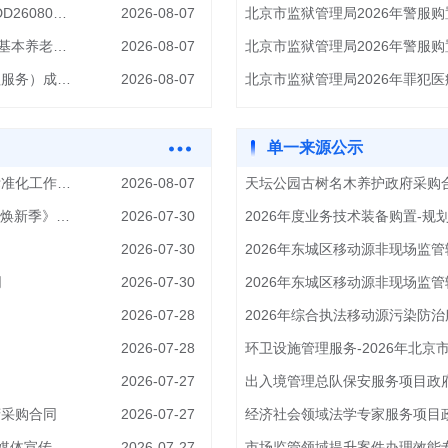
应急管理部机关服务中心(应急管理部机关服务局)货物项目DD26080711617120_RAdiPy.pdf
2026-08-07
北京市监狱管理局2026年警服购
酒仙桥街道（电子球场社区）养老服务驿站日常运营和提供基本养老对象服务项目成交公告
2026-08-07
北京市监狱管理局2026年警服
2026年昌平区教育系统新建幼儿园食堂改造项目（项目管理服务）成交公告
2026-08-07
单一来源公示
中央网络安全和信息化委员会办公室2026年国家网络安全标准化工作项目成交公告
2026-08-07
天坛公园古树名木养护政府采购
[东城区]2026年度文化探访微纪实专题片《老单走东城·城市焕新季》拍摄制作服务项目成交公告
2026-07-30
2026年度业务技术装备购置-规
2026-07-30
同
2026-07-30
2026-07-28
2026年综合执法移动源污染防
2026-07-28
2026-07-27
出入境管理总队保安服务项目政
府采购合同
2026-07-27
经济社会领域法学专家服务项目
[单一]城市管理宣传服务-垃圾分类我们在行动专题栏目及新媒体宣传成交公告
2026-07-27
市场监管领域提升案件办理效能